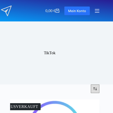
Zum
Inhalt
0,00
€
Mein Konto
springen
Warenkorb
TikTok
AUSVERKAUFT