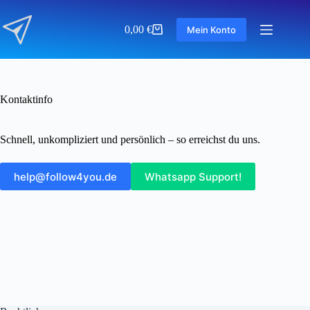
Zum
Inhalt
0,00
€
Mein Konto
springen
Warenkorb
Kontaktinfo
Schnell, unkompliziert und persönlich – so erreichst du uns.
help@follow4you.de
Whatsapp Support!