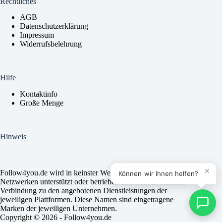
Rechtliches
AGB
Datenschutzerklärung
Impressum
Widerrufsbelehrung
Kundenservice
Wie können wir dir helfen?
Hilfe
Kontaktinfo
Große Menge
Schreib uns direkt per WhatsApp! Wir antworten so
schnell wie möglich.
Hinweis
Chat starten
×
Follow4you.de wird in keinster Weise von den sozialen
Können wir Ihnen helfen?
Netzwerken unterstützt oder betrieben und steht in keinerlei
Verbindung zu den angebotenen Dienstleistungen der
jeweiligen Plattformen. Diese Namen sind eingetragene
Marken der jeweiligen Unternehmen.
Copyright © 2026 - Follow4you.de