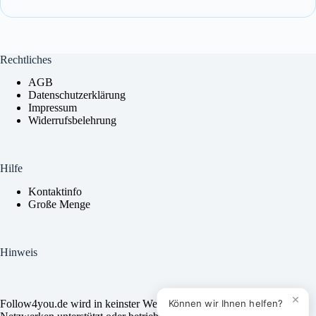
Rechtliches
AGB
Datenschutzerklärung
Impressum
Widerrufsbelehrung
Kundenservice
Wie können wir dir helfen?
Hilfe
Kontaktinfo
Große Menge
Schreib uns direkt per WhatsApp! Wir antworten so
schnell wie möglich.
Hinweis
Chat starten
×
Können wir Ihnen helfen?
Follow4you.de wird in keinster Weise von den sozialen