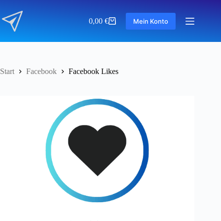
Zum
Inhalt
0,00
€
Mein Konto
springen
Warenkorb
Start
Facebook
Facebook Likes