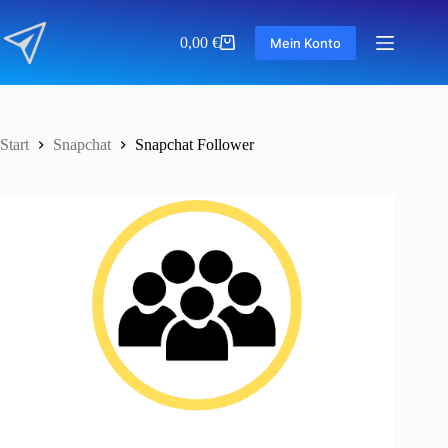
Zum
Inhalt
0,00
€
Mein Konto
springen
Warenkorb
Start
Snapchat
Snapchat Follower