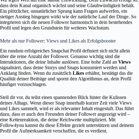
dass dein Kanal organisch wächst und seine Glaubwürdigkeit behält.
Ein plötzlicher, unnatürlicher Sprung kann Fragen aufwerfen, ein
stetiger Anstieg hingegen wirkt wie der natürliche Lauf der Dinge. So
integrieren sich die neuen Follower harmonisch in dein bestehendes
Profil und legen den Grundstein für weiteres Wachstum.
Mehr als nur Follower: Views und Likes als Erfolgsbooster
Ein rundum erfolgreiches Snapchat Profil definiert sich nicht allein
über die reine Anzahl der Follower. Genauso wichtig sind die
Interaktionen, die deine Inhalte auslösen. Eine hohe Zahl an
Views
signalisiert, dass deine Storys und Snaps konsumiert werden und
Anklang finden. Wenn du zusätzlich
Likes
erhältst, bestätigt das die
Qualität deiner Beiträge und spornt den Algorithmus an, dein Profil
häufiger vorzuschlagen.
Stell dir vor, du teilst einen spannenden Blick hinter die Kulissen
deines Alltags. Wenn dieser Snap innerhalb kurzer Zeit viele Views
und Likes sammelt, wird er als relevanter Inhalt eingestuft. Das führt
dazu, dass er auch den Freunden deiner Follower angezeigt wird –
eine Kettenreaktion, die deine Reichweite multipliziert. Mit
Follow4you kannst du diese Effekte gezielt unterstützen und deinem
Profil die Aufmerksamkeit verschaffen, die es verdient.