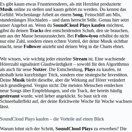
Es gibt kaum etwas Frustrierenderes, als mit Herzblut produzierte
Musik
online zu stellen und kaum gehört zu werden. Du kennst das
Gefühl: Wochenlange Arbeit an einem
Song
, Feinschliff am Mix,
stundenlanges Hochladen – und dann herrscht Stille. Genau hier setzt
unser Angebot an. Wenn du
SoundCloud Plays kaufen
möchtest,
gibst du deinen
Tracks
den entscheidenden Schub, den sie brauchen,
um aus der Masse herauszustechen. Bei
Follow4you
erhältst du nicht
nur eine Zahl, sondern einen echten Vorteil, der deine Musik sichtbar
macht, neue
Follower
anzieht und deinen Weg in die Charts ebnet.
Wir wissen, wie wichtig jeder einzelne
Stream
ist. Eine wachsende
Hörerzahl signalisiert Glaubwürdigkeit – sowohl für den Algorithmus
als auch für neue
Nutzer
. Die Entscheidung,
Plays
zu kaufen, ist
deshalb kein kurzfristiger Trick, sondern eine strategische Investition.
Deine
Musik
bleibt dieselbe, aber die Wirkung auf Hörer verändert
sich grundlegend. Vergiss nicht: Die meisten Menschen entdecken
neue Songs über Empfehlungen, und ein Track, der bereits häufig
gestreamt
wurde, wird lieber angeklickt. So baut sich ein
Schneeballeffekt auf, der deine Reichweite Woche für Woche wachsen
lässt.
SoundCloud Plays kaufen – die Vorteile auf einen Blick
Warum lohnt sich der Schritt,
SoundCloud Plays
zu erwerben? Die