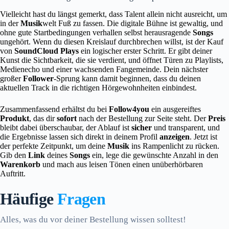
Vielleicht hast du längst gemerkt, dass Talent allein nicht ausreicht, um
in der
Musik
welt Fuß zu fassen. Die digitale Bühne ist gewaltig, und
ohne gute Startbedingungen verhallen selbst herausragende
Songs
ungehört. Wenn du diesen Kreislauf durchbrechen willst, ist der Kauf
von
SoundCloud Plays
ein logischer erster Schritt. Er gibt deiner
Kunst die Sichtbarkeit, die sie verdient, und öffnet Türen zu Playlists,
Medienecho und einer wachsenden Fangemeinde. Dein nächster
großer
Follower
-Sprung kann damit beginnen, dass du deinen
aktuellen Track in die richtigen Hörgewohnheiten einbindest.
Zusammenfassend erhältst du bei
Follow4you
ein ausgereiftes
Produkt
, das dir
sofort
nach der Bestellung zur Seite steht. Der
Preis
bleibt dabei überschaubar, der Ablauf ist
sicher
und transparent, und
die Ergebnisse lassen sich direkt in deinem Profil
anzeigen
. Jetzt ist
der perfekte Zeitpunkt, um deine
Musik
ins Rampenlicht zu rücken.
Gib den
Link
deines
Songs
ein, lege die gewünschte Anzahl in den
Warenkorb
und mach aus leisen Tönen einen unüberhörbaren
Auftritt.
Häufige
Fragen
Alles, was du vor deiner Bestellung wissen solltest!