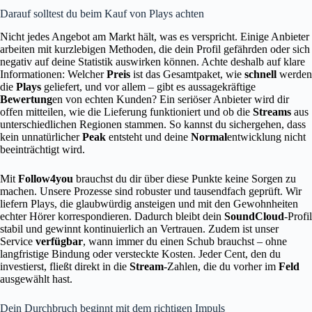
Darauf solltest du beim Kauf von Plays achten
Nicht jedes Angebot am Markt hält, was es verspricht. Einige Anbieter
arbeiten mit kurzlebigen Methoden, die dein Profil gefährden oder sich
negativ auf deine Statistik auswirken können. Achte deshalb auf klare
Informationen: Welcher
Preis
ist das Gesamtpaket, wie
schnell
werden
die
Plays
geliefert, und vor allem – gibt es aussagekräftige
Bewertung
en von echten Kunden? Ein seriöser Anbieter wird dir
offen mitteilen, wie die Lieferung funktioniert und ob die
Streams
aus
unterschiedlichen Regionen stammen. So kannst du sichergehen, dass
kein unnatürlicher
Peak
entsteht und deine
Normal
entwicklung nicht
beeinträchtigt wird.
Mit
Follow4you
brauchst du dir über diese Punkte keine Sorgen zu
machen. Unsere Prozesse sind robuster und tausendfach geprüft. Wir
liefern Plays, die glaubwürdig ansteigen und mit den Gewohnheiten
echter Hörer korrespondieren. Dadurch bleibt dein
SoundCloud
-Profil
stabil und gewinnt kontinuierlich an Vertrauen. Zudem ist unser
Service
verfügbar
, wann immer du einen Schub brauchst – ohne
langfristige Bindung oder versteckte Kosten. Jeder Cent, den du
investierst, fließt direkt in die
Stream
-Zahlen, die du vorher im
Feld
ausgewählt hast.
Dein Durchbruch beginnt mit dem richtigen Impuls