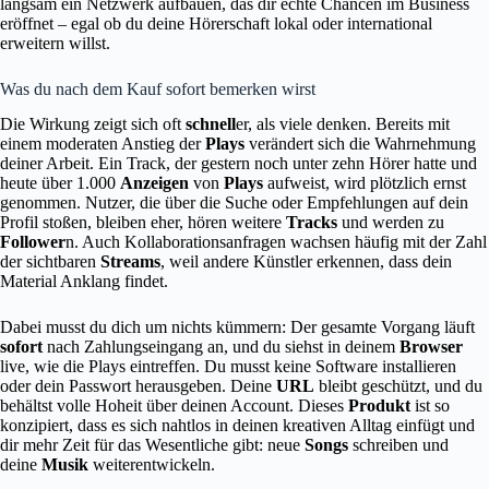
langsam ein Netzwerk aufbauen, das dir echte Chancen im Business
eröffnet – egal ob du deine Hörerschaft lokal oder international
erweitern willst.
Was du nach dem Kauf sofort bemerken wirst
Die Wirkung zeigt sich oft
schnell
er, als viele denken. Bereits mit
einem moderaten Anstieg der
Plays
verändert sich die Wahrnehmung
deiner Arbeit. Ein Track, der gestern noch unter zehn Hörer hatte und
heute über 1.000
Anzeigen
von
Plays
aufweist, wird plötzlich ernst
genommen. Nutzer, die über die Suche oder Empfehlungen auf dein
Profil stoßen, bleiben eher, hören weitere
Tracks
und werden zu
Follower
n. Auch Kollaborationsanfragen wachsen häufig mit der Zahl
der sichtbaren
Streams
, weil andere Künstler erkennen, dass dein
Material Anklang findet.
Dabei musst du dich um nichts kümmern: Der gesamte Vorgang läuft
sofort
nach Zahlungseingang an, und du siehst in deinem
Browser
live, wie die Plays eintreffen. Du musst keine Software installieren
oder dein Passwort herausgeben. Deine
URL
bleibt geschützt, und du
behältst volle Hoheit über deinen Account. Dieses
Produkt
ist so
konzipiert, dass es sich nahtlos in deinen kreativen Alltag einfügt und
dir mehr Zeit für das Wesentliche gibt: neue
Songs
schreiben und
deine
Musik
weiterentwickeln.