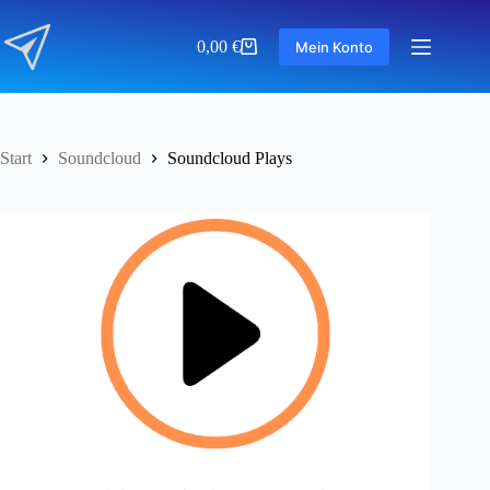
Zum
Inhalt
0,00
€
Mein Konto
springen
Warenkorb
Start
Soundcloud
Soundcloud Plays