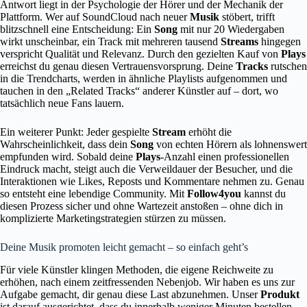
Antwort liegt in der Psychologie der Hörer und der Mechanik der
Plattform. Wer auf SoundCloud nach neuer
Musik
stöbert, trifft
blitzschnell eine Entscheidung: Ein
Song
mit nur 20 Wiedergaben
wirkt unscheinbar, ein Track mit mehreren tausend
Streams
hingegen
verspricht Qualität und Relevanz. Durch den gezielten Kauf von
Plays
erreichst du genau diesen Vertrauensvorsprung. Deine
Tracks
rutschen
in die Trendcharts, werden in ähnliche Playlists aufgenommen und
tauchen in den „Related Tracks“ anderer Künstler auf – dort, wo
tatsächlich neue Fans lauern.
Ein weiterer Punkt: Jeder gespielte
Stream
erhöht die
Wahrscheinlichkeit, dass dein
Song
von echten Hörern als lohnenswert
empfunden wird. Sobald deine
Plays
-Anzahl einen professionellen
Eindruck macht, steigt auch die Verweildauer der Besucher, und die
Interaktionen wie Likes, Reposts und Kommentare nehmen zu. Genau
so entsteht eine lebendige Community. Mit
Follow4you
kannst du
diesen Prozess sicher und ohne Wartezeit anstoßen – ohne dich in
komplizierte Marketingstrategien stürzen zu müssen.
Deine Musik promoten leicht gemacht – so einfach geht’s
Für viele Künstler klingen Methoden, die eigene Reichweite zu
erhöhen, nach einem zeitfressenden Nebenjob. Wir haben es uns zur
Aufgabe gemacht, dir genau diese Last abzunehmen. Unser
Produkt
ist darauf ausgerichtet, dass du innerhalb weniger Minuten bestellen