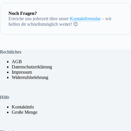
Allerdings ist das Risiko sehr gering, da wir darauf achten,
unsere Dienstleistungen so sicher wie möglich zu gestalten.
Dennoch liegt die endgültige Entscheidung über eine Sperrung
Noch Fragen?
immer bei der jeweiligen Plattform.
Erreiche uns jederzeit über unser
Kontaktformular
– wir
helfen dir schnellstmöglich weiter! 😊
Rechtliches
AGB
Datenschutzerklärung
Impressum
Widerrufsbelehrung
Kundenservice
Wie können wir dir helfen?
Hilfe
Kontaktinfo
Große Menge
Schreib uns direkt per WhatsApp! Wir antworten so
schnell wie möglich.