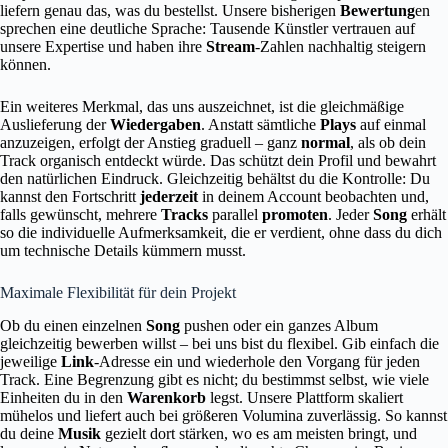
liefern genau das, was du bestellst. Unsere bisherigen
Bewertung
en
sprechen eine deutliche Sprache: Tausende Künstler vertrauen auf
unsere Expertise und haben ihre
Stream
-Zahlen nachhaltig steigern
können.
Ein weiteres Merkmal, das uns auszeichnet, ist die gleichmäßige
Auslieferung der
Wiedergaben
. Anstatt sämtliche
Plays
auf einmal
anzuzeigen, erfolgt der Anstieg graduell – ganz
normal
, als ob dein
Track organisch entdeckt würde. Das schützt dein Profil und bewahrt
den natürlichen Eindruck. Gleichzeitig behältst du die Kontrolle: Du
kannst den Fortschritt
jederzeit
in deinem Account beobachten und,
falls gewünscht, mehrere
Tracks
parallel
promoten
. Jeder
Song
erhält
so die individuelle Aufmerksamkeit, die er verdient, ohne dass du dich
um technische Details kümmern musst.
Maximale Flexibilität für dein Projekt
Ob du einen einzelnen
Song
pushen oder ein ganzes Album
gleichzeitig bewerben willst – bei uns bist du flexibel. Gib einfach die
jeweilige
Link
-Adresse ein und wiederhole den Vorgang für jeden
Track. Eine Begrenzung gibt es nicht; du bestimmst selbst, wie viele
Einheiten du in den
Warenkorb
legst. Unsere Plattform skaliert
mühelos und liefert auch bei größeren Volumina zuverlässig. So kannst
du deine
Musik
gezielt dort stärken, wo es am meisten bringt, und