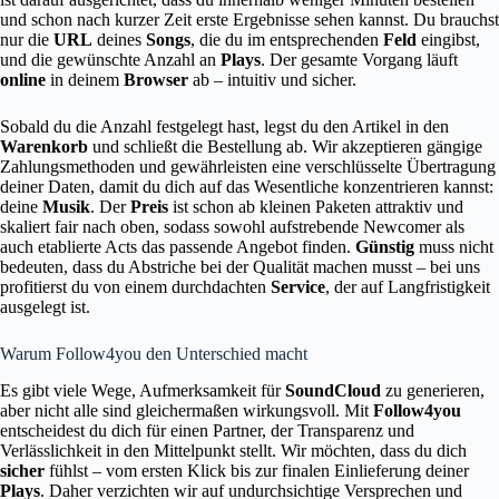
und schon nach kurzer Zeit erste Ergebnisse sehen kannst. Du brauchst
nur die
URL
deines
Songs
, die du im entsprechenden
Feld
eingibst,
und die gewünschte Anzahl an
Plays
. Der gesamte Vorgang läuft
online
in deinem
Browser
ab – intuitiv und sicher.
Sobald du die Anzahl festgelegt hast, legst du den Artikel in den
Warenkorb
und schließt die Bestellung ab. Wir akzeptieren gängige
Zahlungsmethoden und gewährleisten eine verschlüsselte Übertragung
deiner Daten, damit du dich auf das Wesentliche konzentrieren kannst:
deine
Musik
. Der
Preis
ist schon ab kleinen Paketen attraktiv und
skaliert fair nach oben, sodass sowohl aufstrebende Newcomer als
auch etablierte Acts das passende Angebot finden.
Günstig
muss nicht
bedeuten, dass du Abstriche bei der Qualität machen musst – bei uns
profitierst du von einem durchdachten
Service
, der auf Langfristigkeit
ausgelegt ist.
Warum Follow4you den Unterschied macht
Es gibt viele Wege, Aufmerksamkeit für
SoundCloud
zu generieren,
aber nicht alle sind gleichermaßen wirkungsvoll. Mit
Follow4you
entscheidest du dich für einen Partner, der Transparenz und
Verlässlichkeit in den Mittelpunkt stellt. Wir möchten, dass du dich
sicher
fühlst – vom ersten Klick bis zur finalen Einlieferung deiner
Plays
. Daher verzichten wir auf undurchsichtige Versprechen und